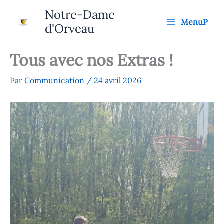
Aller
Notre-Dame
au
MenuP
d'Orveau
contenu
Tous avec nos Extras !
Par
Communication
/
24 avril 2026